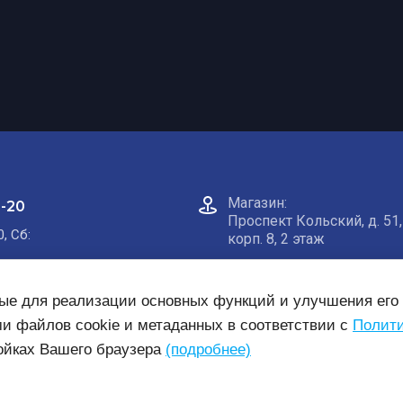
Магазин:​
0-20
Проспект Кольский, д. 51,
0, Сб:
корп. 8, 2 этаж
Пункт самовывоза на кар
ные для реализации основных функций и улучшения его 
ми файлов cookie и метаданных в соответствии с
Полити
ройках Вашего браузера
(подробнее)
нсии
Готовые комплекты
Заявка на монтаж