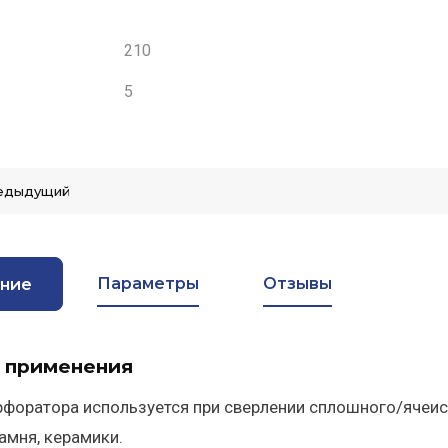
210
5
едыдущий
Параметры
Отзывы
ние
 применения
рфоратора используется при сверлении сплошного/ячеист
амня, керамики.