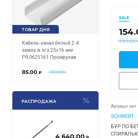
SALE
154.
ТОВАР ДНЯ
193.00
Кабель-канал белый 2-й
замок в п/э 25х16 мм
PR.0625161 Промрукав
85.00
110.00
₽
РАСПРОДАЖА
Артикул:
нет
SCHWERT
БУР ПО БЕ
СПИРАЛЬЮ
4 640.00
₽