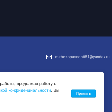
mirbezopasnosti51@yandex.ru
те
работы, продолжая работу с
кой конфиденциальности
. Вы
Принять
new
mirbezopasnosti51.ru —
создание интернет-магазина
, веб-
студия Мегагрупп