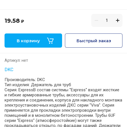
19.58
₽
В корзину
Быстрый заказ
Артикул:
нет
DKC
Производитель: DKC
Тип изделия: Держатель для труб
Серия: ExpressВ состав системы ''Express'' входят жесткие
и гибкие армированные трубы, аксессуары для их
крепления и соединения, корпуса для накладного монтажа
электроустановочных изделий ДКС серии ''Viva''. Серия
применяется для прокладки электропроводки внутри
помещений и в монолитном бетоностроении. Трубы 6UF
серии ''Express'' (атмосферостойкие) могут также
прокладываться открыто, по фасадам зданий. Держатели