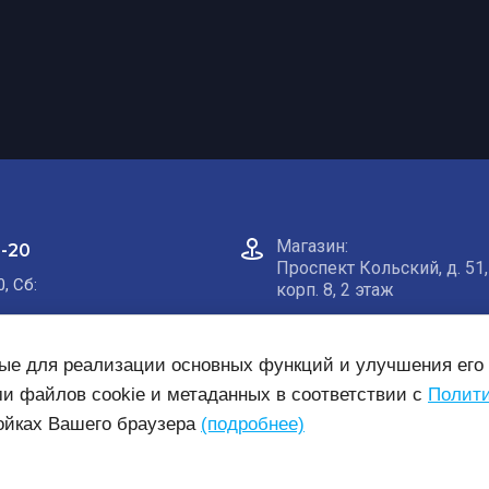
Магазин:​
0-20
Проспект Кольский, д. 51,
0, Сб:
корп. 8, 2 этаж
Пункт самовывоза на кар
ные для реализации основных функций и улучшения его 
ми файлов cookie и метаданных в соответствии с
Полити
ройках Вашего браузера
(подробнее)
нсии
Готовые комплекты
Заявка на монтаж