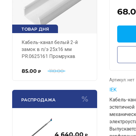
68.
ТОВАР ДНЯ
Кабель-канал белый 2-й
замок в п/э 25х16 мм
PR.0625161 Промрукав
85.00
110.00
₽
Артикул:
нет
IEK
Кабель-кан
РАСПРОДАЖА
эстетичной
механическ
электроуст
Выпускаетс
4 640.00
₽