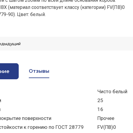
й с шагом 200мм по всей длине основания короба.
ВХ (материал соответствует классу (категории) FV(ПВ)0
79-90). Цвет: белый.
едыдущий
Отзывы
ние
Чисто белый
м
25
м
16
покрытие поверхности
Прочее
стойкости к горению по ГОСТ 28779
FV(ПВ)0