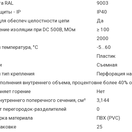
та RAL
9003
щиты - IP
IP40
ля обеспеч целостности цепи
Да
ение изоляции при DC 500В, МОм
≥ 100
2000
температура, °C
-5...60
Пластик
и
Съемная
 тип крепления
Перфорация на
полнения внутреннего объема, процентов
не более 40% о
няет горение
Нет
утреннего поперечного сечения, см²
3,144
т перегородок-разделителей
0
рка материала
ПВХ (PVC)
паковке
25