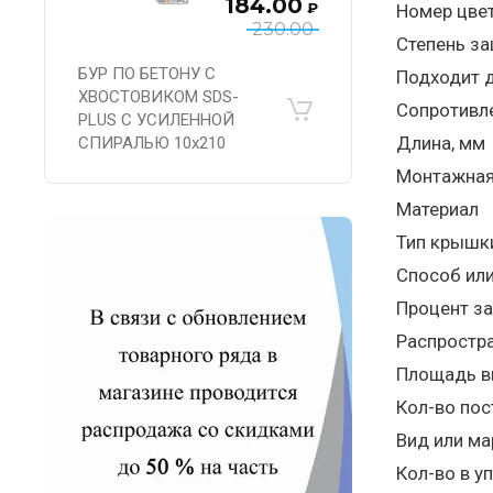
184.00
₽
Номер цве
230.00
Степень за
БУР ПО БЕТОНУ С
Подходит д
ХВОСТОВИКОМ SDS-
Сопротивл
PLUS С УСИЛЕННОЙ
Длина, мм
СПИРАЛЬЮ 10х210
Монтажная 
Материал
Тип крышк
Способ или
Процент за
Распростра
Площадь вн
Кол-во пос
Вид или ма
Кол-во в у