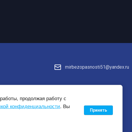
mirbezopasnosti51@yandex.ru
те
работы, продолжая работу с
кой конфиденциальности
. Вы
Принять
new
mirbezopasnosti51.ru —
создание интернет-магазина
, веб-
студия Мегагрупп