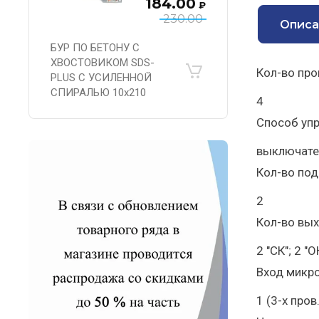
184.00
₽
230.00
Описа
БУР ПО БЕТОНУ С
ХВОСТОВИКОМ SDS-
Кол-во пр
PLUS С УСИЛЕННОЙ
СПИРАЛЬЮ 10х210
4
Способ уп
выключате
Кол-во по
2
Кол-во вы
2 "СК"; 2 "О
Вход микр
1 (3-х про