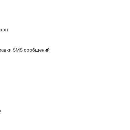
 зон
правки SMS сообщений
y