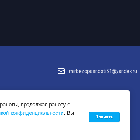
mirbezopasnosti51@yandex.ru
те
работы, продолжая работу с
кой конфиденциальности
. Вы
Принять
new
mirbezopasnosti51.ru —
создание интернет-магазина
, веб-
студия Мегагрупп