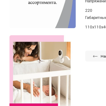
Напряжение
220
Габаритны
110х110х4
На