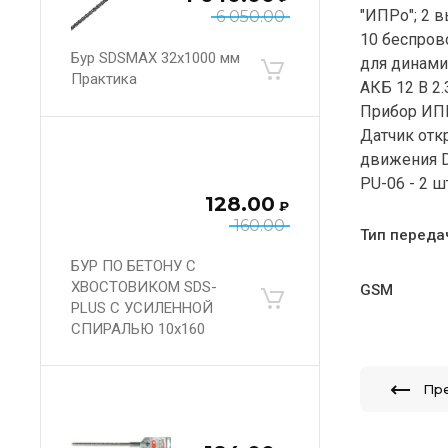
"ИПРо"; 2 в
6 050.00
10 беспров
Бур SDSMAX 32х1000 мм
для динамик
Практика
АКБ 12 В 2.
Прибор ИПРо
Датчик отк
движения D
PU-06 - 2 ш
128.00
₽
160.00
Тип переда
БУР ПО БЕТОНУ С
ХВОСТОВИКОМ SDS-
GSM
PLUS С УСИЛЕННОЙ
СПИРАЛЬЮ 10х160
Пр