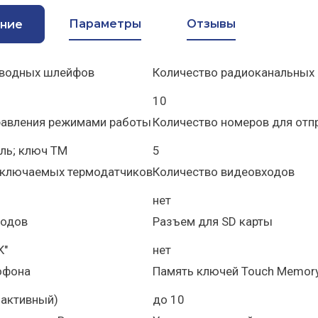
Параметры
Отзывы
ние
оводных шлейфов
Количество радиоканальных
10
равления режимами работы
Количество номеров для от
ль; ключ ТМ
5
дключаемых термодатчиков
Количество видеовходов
нет
ходов
Разъем для SD карты
К"
нет
офона
Память ключей Touch Memor
в.активный)
до 10