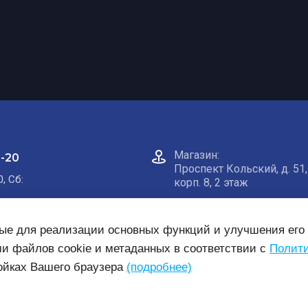
Магазин:​
0-20
Проспект Кольский, д. 51,
0, Сб:
корп. 8, 2 этаж
Пункт самовывоза на кар
ные для реализации основных функций и улучшения его 
ми файлов cookie и метаданных в соответствии с
Полити
ройках Вашего браузера
(подробнее)
нсии
Готовые комплекты
Заявка на монтаж