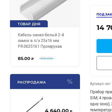
ПОД ЗА
ТОВАР ДНЯ
14 7
Кабель-канал белый 2-й
замок в п/э 25х16 мм
PR.0625161 Промрукав
85.00
110.00
₽
РАСПРОДАЖА
Артикул:
нет
Прибор при
SIM; 4 про
одну зону)
температур
4 640.00
₽