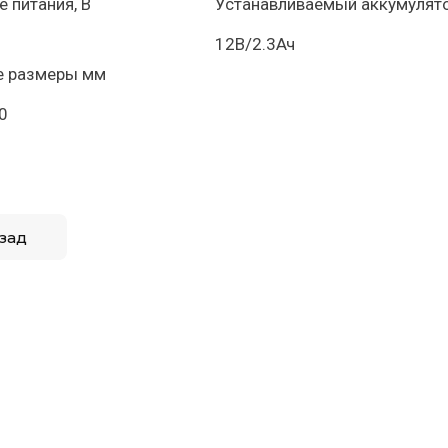
 питания, В
Устанавливаемый аккумулят
12В/2.3Ач
е размеры мм
0
зад