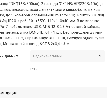
ыход "ОК"(12В/300мА), 2 выхода "СК" НЗ/НР(220В/10А), до
одных выходов; вход для активного микрофона, выход
а, до 5 номеров оповещения; miscroUSB; U-пит.220 В, под
3 Ач; IP20, t-раб.-30…+55°C, 110х110х40 мм. В комплекте:
-7, кабель micro-USB, АКБ 12 В 2.3 Ач, сетевой кабель,
рытия-закрытия DM-04B_01 - 1 шт, Беспроводной датчик
D-03G - 1 шт, Сирена Марс 3П - 1 шт, Беспроводной пульт
т, Монтажный провод КСПВ 2х0,4 - 3 м.
чи данных
Есть
едыдущий