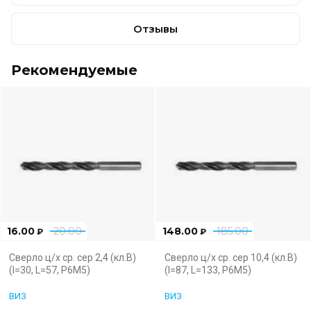
Отзывы
Рекомендуемые
16.00
20.00
148.00
185.00
₽
₽
Сверло ц/х ср. сер 2,4 (кл.В)
Сверло ц/х ср. сер 10,4 (кл.В)
(l=30, L=57, Р6М5)
(l=87, L=133, Р6М5)
ВИЗ
ВИЗ