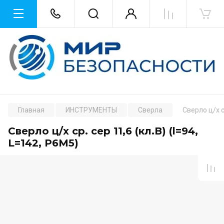
Главная
ИНСТРУМЕНТЫ
Сверла
Сверло ц/х ср
Сверло ц/х ср. сер 11,6 (кл.В) (l=94,
L=142, Р6М5)