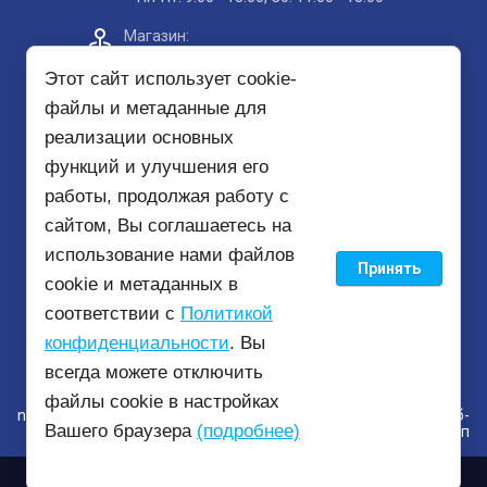
Магазин:​
Проспект Кольский, д. 51, корп. 8, 2
этаж
Этот сайт использует cookie-
файлы и метаданные для
Пункт самовывоза на карте
реализации основных
функций и улучшения его
mirbezopasnosti51@yandex.ru
работы, продолжая работу с
сайтом, Вы соглашаетесь на
использование нами файлов
Принять
© 2020 - 2026
cookie и метаданных в
соответствии с
Политикой
конфиденциальности
. Вы
всегда можете отключить
файлы cookie в настройках
new
mirbezopasnosti51.ru —
создание интернет-магазина
, веб-
Вашего браузера
(подробнее)
студия Мегагрупп
Сравнение
Корзина
0
0