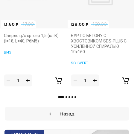
13.60
17.00
128.00
160.00
₽
₽
Сверло ц/х ср. сер 1,5 (кл.В)
БУР ПО БЕТОНУ С
(l=18, L=40, Р6М5)
ХВОСТОВИКОМ SDS-PLUS С
УСИЛЕННОЙ СПИРАЛЬЮ
10х160
ВИЗ
SCHWERT
Назад