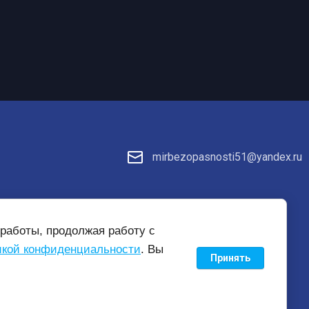
mirbezopasnosti51@yandex.ru
те
работы, продолжая работу с
кой конфиденциальности
. Вы
Принять
new
mirbezopasnosti51.ru —
создание интернет-магазина
, веб-
студия Мегагрупп