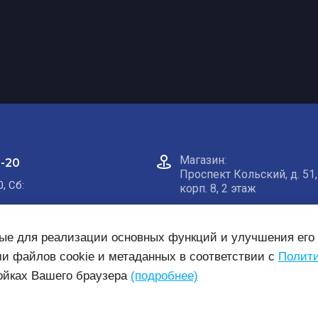
Магазин:​
0-20
Проспект Кольский, д. 51,
0, Сб:
корп. 8, 2 этаж
Пункт самовывоза на кар
ные для реализации основных функций и улучшения его 
ми файлов cookie и метаданных в соответствии с
Полити
ройках Вашего браузера
(подробнее)
нсии
Готовые комплекты
Заявка на монтаж