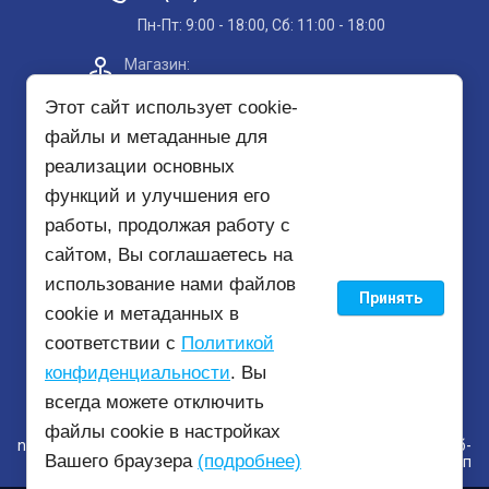
Пн-Пт: 9:00 - 18:00, Сб: 11:00 - 18:00
Магазин:​
Проспект Кольский, д. 51, корп. 8, 2
этаж
Этот сайт использует cookie-
файлы и метаданные для
Пункт самовывоза на карте
реализации основных
функций и улучшения его
mirbezopasnosti51@yandex.ru
работы, продолжая работу с
сайтом, Вы соглашаетесь на
использование нами файлов
Принять
© 2020 - 2026
cookie и метаданных в
соответствии с
Политикой
конфиденциальности
. Вы
всегда можете отключить
файлы cookie в настройках
new
mirbezopasnosti51.ru —
создание интернет-магазина
, веб-
Вашего браузера
(подробнее)
студия Мегагрупп