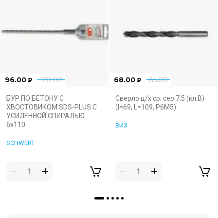
96.00
120.00
68.00
85.00
₽
₽
БУР ПО БЕТОНУ С
Сверло ц/х ср. сер 7,5 (кл.В)
ХВОСТОВИКОМ SDS-PLUS С
(l=69, L=109, Р6М5)
УСИЛЕННОЙ СПИРАЛЬЮ
6х110
ВИЗ
SCHWERT