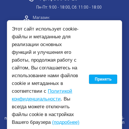
Пн-Пт: 9:00 - 18:00, Сб: 11:00 - 18:00
Магазин:​
Проспект Кольский, д. 51, корп. 8, 2
этаж
Этот сайт использует cookie-
файлы и метаданные для
Пункт самовывоза на карте
реализации основных
функций и улучшения его
mirbezopasnosti51@yandex.ru
работы, продолжая работу с
сайтом, Вы соглашаетесь на
использование нами файлов
Принять
© 2020 - 2026
cookie и метаданных в
соответствии с
Политикой
конфиденциальности
. Вы
всегда можете отключить
файлы cookie в настройках
new
mirbezopasnosti51.ru —
создание интернет-магазина
, веб-
Вашего браузера
(подробнее)
студия Мегагрупп