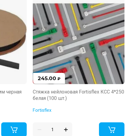
245.00
₽
мм черная
Стяжка нейлоновая Fortisflex КСС 4*250
Ст
белая (100 шт.)
че
Fortisflex
Fo