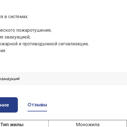
я в системах:
ческого пожаротушения;
ия эвакуацией;
ожарной и противодымной сигнализации;
ия.
едыдущий
Отзывы
ние
Тип жилы
Моножила