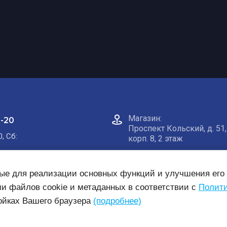
Магазин:​
0-20
Проспект Кольский, д. 51,
0, Сб:
корп. 8, 2 этаж
Пункт самовывоза на кар
ные для реализации основных функций и улучшения его 
ми файлов cookie и метаданных в соответствии с
Полити
ройках Вашего браузера
(подробнее)
нсии
Готовые комплекты
Заявка на монтаж