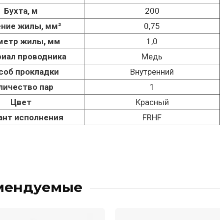
Бухта, м
200
ние жилы, мм²
0,75
метр жилы, мм
1,0
иал проводника
Медь
соб прокладки
Внутренний
личество пар
1
Цвет
Красный
ант исполнения
FRHF
мендуемые