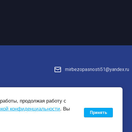
mirbezopasnosti51@yandex.ru
те
работы, продолжая работу с
кой конфиденциальности
. Вы
Принять
new
mirbezopasnosti51.ru —
создание интернет-магазина
, веб-
студия Мегагрупп