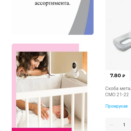
7.80
₽
Скоба мета
СМО 21-22
Промрукав