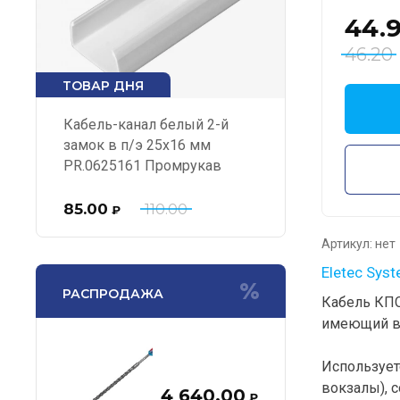
44.
46.20
ТОВАР ДНЯ
Кабель-канал белый 2-й
замок в п/э 25х16 мм
PR.0625161 Промрукав
85.00
110.00
₽
Артикул:
нет
Eletec Sys
РАСПРОДАЖА
Кабель КПС
имеющий в 
Использует
вокзалы), 
4 640.00
₽