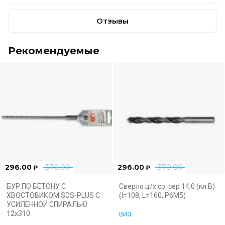
Отзывы
Рекомендуемые
296.00
370.00
296.00
370.00
₽
₽
БУР ПО БЕТОНУ С
Сверло ц/х ср. сер 14,0 (кл.В)
ХВОСТОВИКОМ SDS-PLUS С
(l=108, L=160, Р6М5)
УСИЛЕННОЙ СПИРАЛЬЮ
12х310
ВИЗ