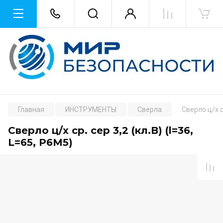
Главная
ИНСТРУМЕНТЫ
Сверла
Сверло ц/х ср
Сверло ц/х ср. сер 3,2 (кл.В) (l=36,
L=65, Р6М5)