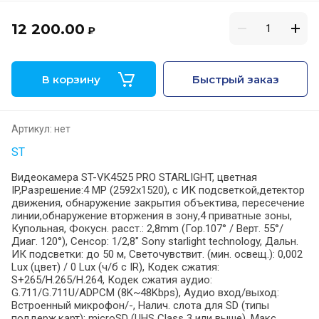
12 200.00
₽
В корзину
Быстрый заказ
Артикул:
нет
ST
Видеокамера ST-VK4525 PRO STARLIGHT, цветная
IP,Разрешение:4 MP (2592х1520), с ИК подсветкой,детектор
движения, обнаружение закрытия объектива, пересечение
линии,обнаружение вторжения в зону,4 приватные зоны,
Купольная, Фокусн. расст.: 2,8mm (Гор.107° / Верт. 55°/
Диаг. 120°), Сенсор: 1/2,8" Sony starlight technology, Дальн.
ИК подсветки: до 50 м, Светочувствит. (мин. освещ.): 0,002
Lux (цвет) / 0 Lux (ч/б c IR), Кодек сжатия:
S+265/H.265/H.264, Кодек сжатия аудио:
G.711/G.711U/ADPCM (8K~48Kbps), Аудио вход/выход:
Встроенный микрофон/-, Налич. слота для SD (типы
поддерж.карт): microSD (UHS Class 3 или выше), Макс.