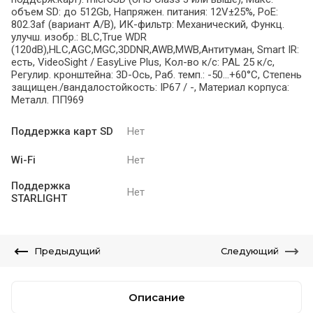
объем SD: до 512Gb, Напряжен. питания: 12V±25%, PoE:
802.3af (вариант А/В), ИК-фильтр: Механический, Функц.
улучш. изобр.: BLC,True WDR
(120dB),HLC,AGC,MGC,3DDNR,AWB,MWB,Антитуман, Smart IR:
есть, VideoSight / EasyLive Plus, Кол-во к/с: PAL 25 к/с,
Регулир. кронштейна: 3D-Ось, Раб. темп.: -50…+60°С, Степень
защищен./вандалостойкость: IP67 / -, Материал корпуса:
Металл. ПП969
Поддержка карт SD
Нет
Wi-Fi
Нет
Поддержка
Нет
STARLIGHT
Предыдущий
Следующий
Описание